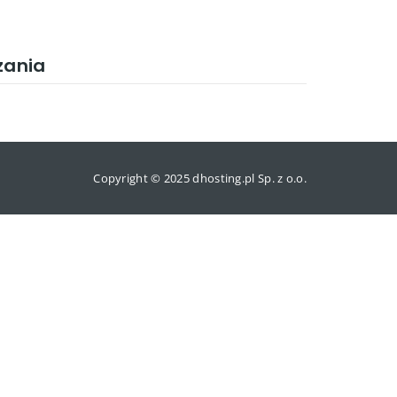
zania
Copyright © 2025 dhosting.pl Sp. z o.o.