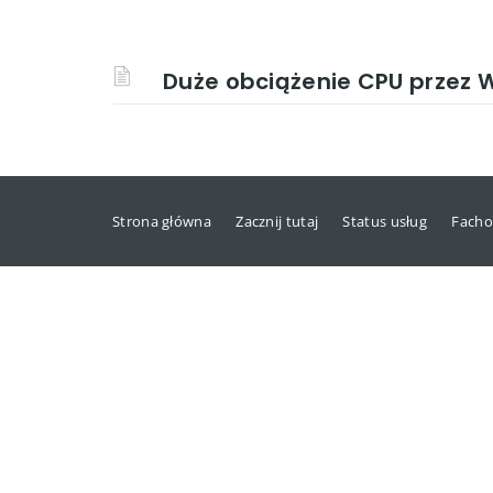
Duże obciążenie CPU przez W
Strona główna
Zacznij tutaj
Status usług
Facho