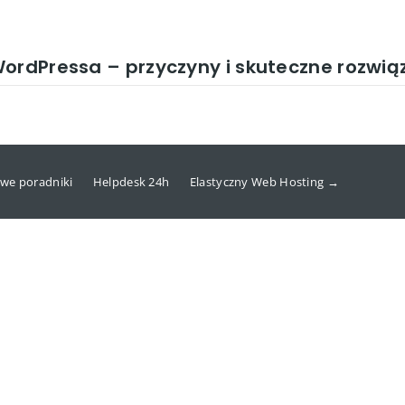
ordPressa – przyczyny i skuteczne rozwią
we poradniki
Helpdesk 24h
Elastyczny Web Hosting →