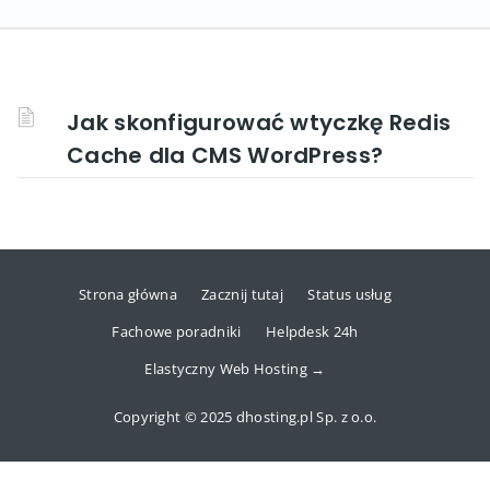
Jak skonfigurować wtyczkę Redis
Cache dla CMS WordPress?
Strona główna
Zacznij tutaj
Status usług
Fachowe poradniki
Helpdesk 24h
Elastyczny Web Hosting →
Copyright © 2025 dhosting.pl Sp. z o.o.