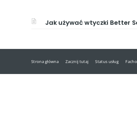
Jak używać wtyczki Better 
Strona główna
Zacznij tutaj
Status usług
Facho