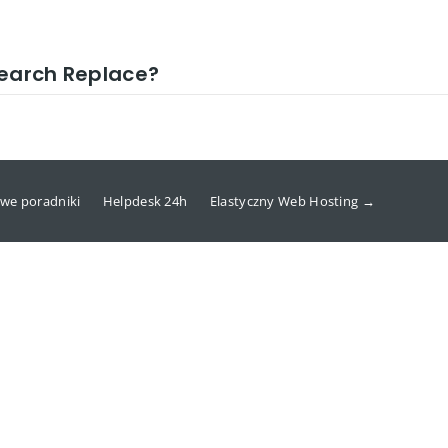
Search Replace?
we poradniki
Helpdesk 24h
Elastyczny Web Hosting →