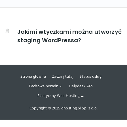
Jakimi wtyczkami można utworzyć
staging WordPressa?
Strona główna
Zacznij tutaj
Status usług
Fachowe poradniki
Helpdesk 24h
Elastyczny Web Hosting →
Copyright © 2025 dhosting.pl Sp. z o.o.