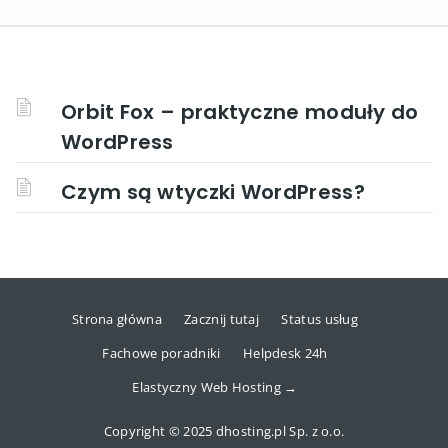
Orbit Fox – praktyczne moduły do
WordPress
Czym są wtyczki WordPress?
Strona główna
Zacznij tutaj
Status usług
Fachowe poradniki
Helpdesk 24h
Elastyczny Web Hosting →
Copyright © 2025 dhosting.pl Sp. z o.o.