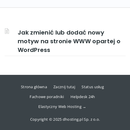
Jak zmienić lub dodać nowy
motyw na stronie WWW opartej o
WordPress
Strona główna
Zacznij tutaj
Status usług
Fachowe poradniki
Helpdesk 24h
Elastyczny Web Hosting →
Copyright © 2025 dhosting.pl Sp. z o.o.