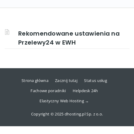
Rekomendowane ustawienia na
Przelewy24 w EWH
Strona główna
Zacznij tutaj
Status usług
Fachowe poradniki
Helpdesk 24h
Elastyczny Web Hosting →
Copyright © 2025 dhosting.pl Sp. z o.o.