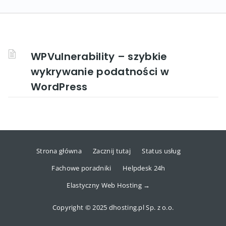
WPVulnerability – szybkie
wykrywanie podatności w
WordPress
Strona główna
Zacznij tutaj
Status usług
Fachowe poradniki
Helpdesk 24h
Elastyczny Web Hosting →
Copyright © 2025 dhosting.pl Sp. z o.o.