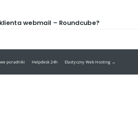
 klienta webmail – Roundcube?
we poradniki
Helpdesk 24h
Elastyczny Web Hosting →