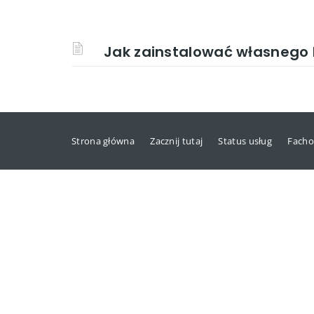
Jak zainstalować własnego
Strona główna
Zacznij tutaj
Status usług
Facho