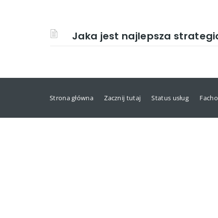
Jaka jest najlepsza strategi
Strona główna
Zacznij tutaj
Status usług
Facho