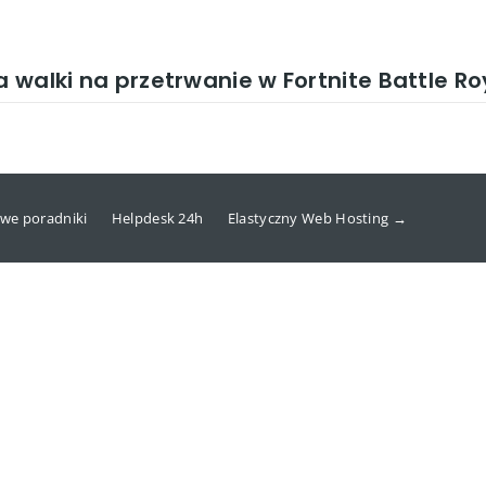
a walki na przetrwanie w Fortnite Battle R
we poradniki
Helpdesk 24h
Elastyczny Web Hosting →