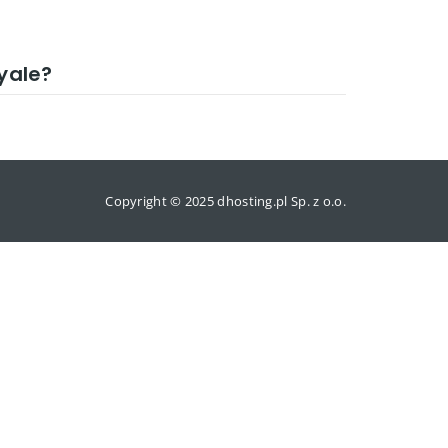
oyale?
Copyright © 2025 dhosting.pl Sp. z o.o.