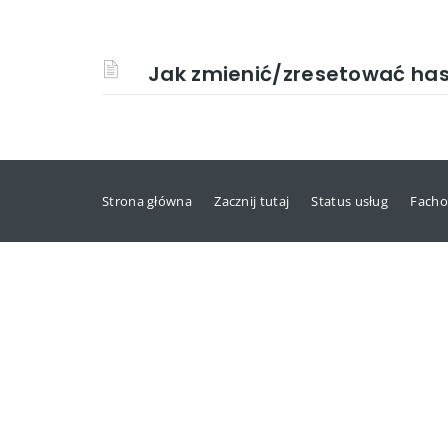
Jak zmienić/zresetować has
Strona główna
Zacznij tutaj
Status usług
Facho