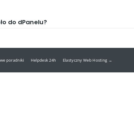
ło do dPanelu?
we poradniki
Helpdesk 24h
Elastyczny Web Hosting →