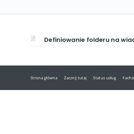
Definiowanie folderu na wi
Strona główna
Zacznij tutaj
Status usług
Facho