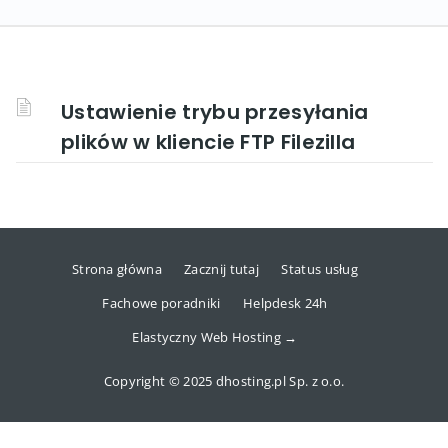
Ustawienie trybu przesyłania
plików w kliencie FTP Filezilla
Strona główna
Zacznij tutaj
Status usług
Fachowe poradniki
Helpdesk 24h
Elastyczny Web Hosting →
Copyright © 2025 dhosting.pl Sp. z o.o.