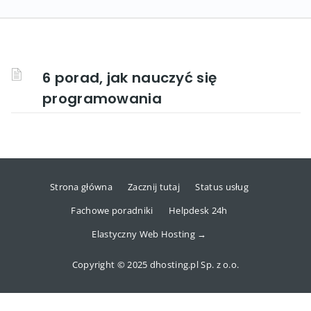
6 porad, jak nauczyć się
programowania
Strona główna
Zacznij tutaj
Status usług
Fachowe poradniki
Helpdesk 24h
Elastyczny Web Hosting →
Copyright © 2025 dhosting.pl Sp. z o.o.