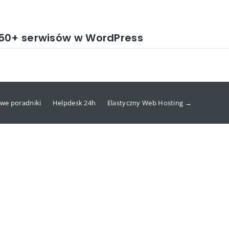
150+ serwisów w WordPress
we poradniki
Helpdesk 24h
Elastyczny Web Hosting →