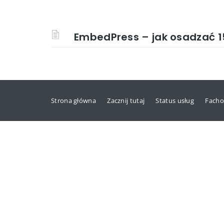
EmbedPress – jak osadzać 
Strona główna
Zacznij tutaj
Status usług
Facho