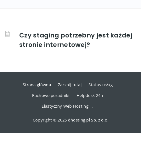
Czy staging potrzebny jest każdej
stronie internetowej?
Strona główna
Zacznij tutaj
Status usług
Fachowe poradniki
Helpdesk 24h
Elastyczny Web Hosting →
Copyright © 2025 dhosting.pl Sp. z o.o.