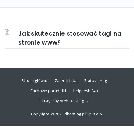
Jak skutecznie stosować tagi na
stronie www?
Strona główna
Zacznij tutaj
Status usług
Fachowe poradniki
Helpdesk 24h
Elastyczny Web Hosting →
Copyright © 2025 dhosting.pl Sp. z o.o.