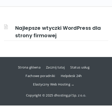
Najlepsze wtyczki WordPress dla
strony firmowej
Strona główna
Zacznij tutaj
Status usług
Fachowe poradniki
Helpdesk 24h
Elastyczny Web Hosting →
Copyright © 2025 dhosting.pl Sp. z o.o.