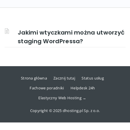
Jakimi wtyczkami można utworzyć
staging WordPressa?
Strona główna
Zacznij tutaj
Status usług
Fachowe poradniki
Helpdesk 24h
Elastyczny Web Hosting →
Copyright © 2025 dhosting.pl Sp. z o.o.