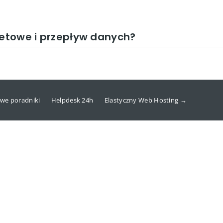
netowe i przepływ danych?
we poradniki
Helpdesk 24h
Elastyczny Web Hosting →