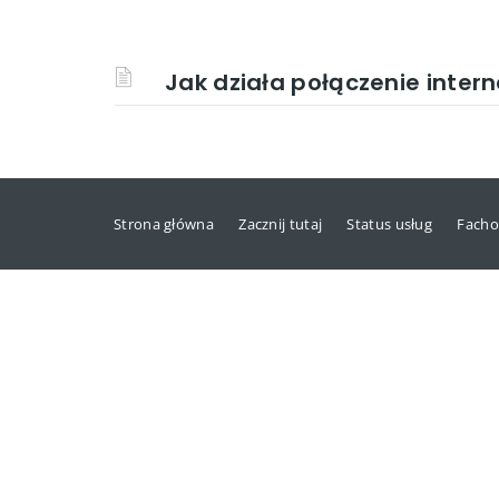
Jak działa połączenie inter
Strona główna
Zacznij tutaj
Status usług
Facho