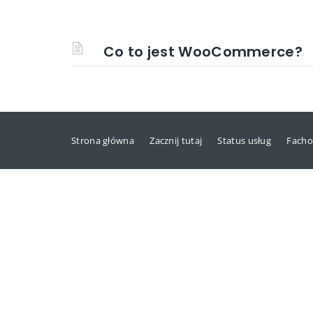
Co to jest WooCommerce?
Strona główna
Zacznij tutaj
Status usług
Facho