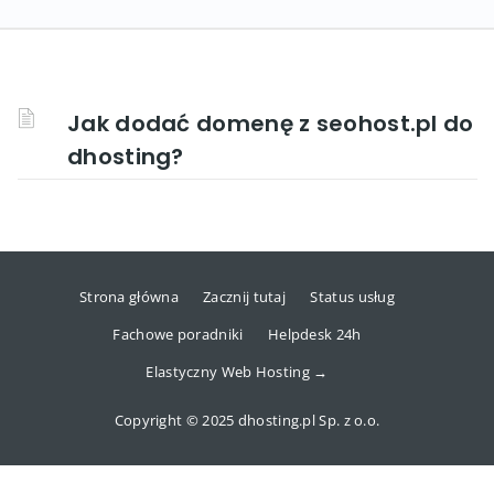
Jak dodać domenę z seohost.pl do
dhosting?
Strona główna
Zacznij tutaj
Status usług
Fachowe poradniki
Helpdesk 24h
Elastyczny Web Hosting →
Copyright © 2025 dhosting.pl Sp. z o.o.