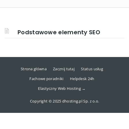
Podstawowe elementy SEO
Strona główna
Zacznij tutaj
Status usług
Fachowe poradniki
Helpdesk 24h
Elastyczny Web Hosting →
Copyright © 2025 dhosting.pl Sp. z o.o.