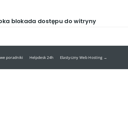
ybka blokada dostępu do witryny
we poradniki
Helpdesk 24h
Elastyczny Web Hosting →