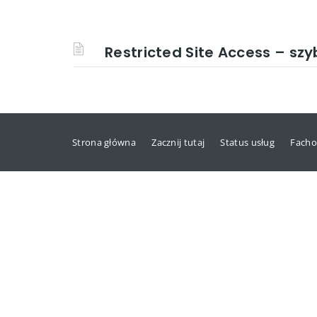
Restricted Site Access – sz
Strona główna
Zacznij tutaj
Status usług
Facho