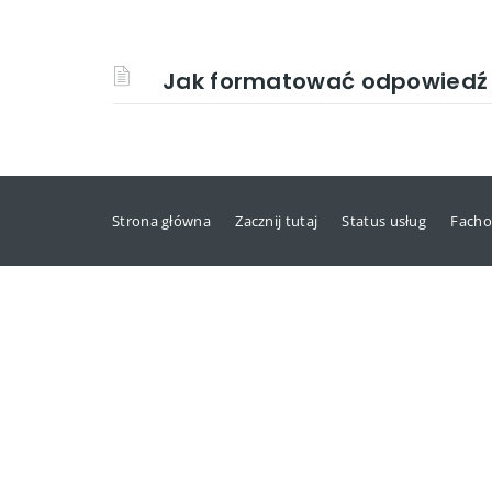
Jak formatować odpowiedź
Strona główna
Zacznij tutaj
Status usług
Facho