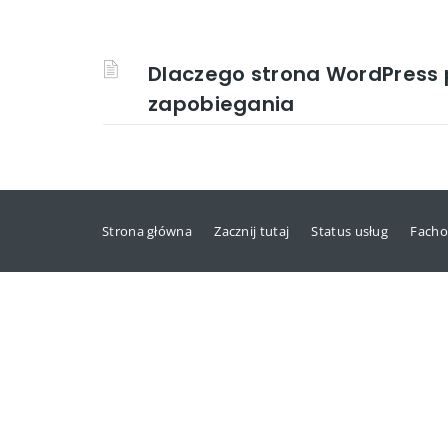
Dlaczego strona WordPress 
zapobiegania
Strona główna
Zacznij tutaj
Status usług
Facho