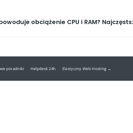
powoduje obciążenie CPU i RAM? Najczęsts
we poradniki
Helpdesk 24h
Elastyczny Web Hosting →