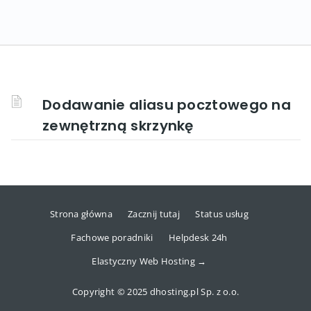
Dodawanie aliasu pocztowego na
zewnętrzną skrzynkę
Strona główna
Zacznij tutaj
Status usług
Fachowe poradniki
Helpdesk 24h
Elastyczny Web Hosting →
Copyright © 2025 dhosting.pl Sp. z o.o.