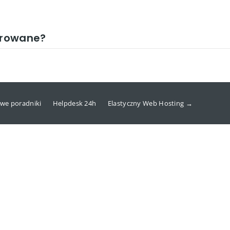
yfrowane?
we poradniki
Helpdesk 24h
Elastyczny Web Hosting →