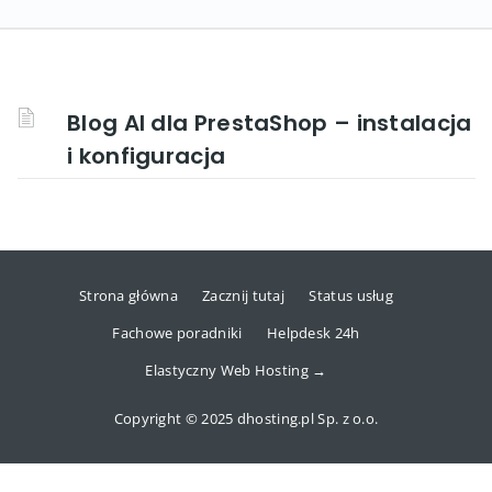
Blog AI dla PrestaShop – instalacja
i konfiguracja
Strona główna
Zacznij tutaj
Status usług
Fachowe poradniki
Helpdesk 24h
Elastyczny Web Hosting →
Copyright © 2025 dhosting.pl Sp. z o.o.