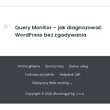
Query Monitor – jak diagnozować
WordPress bez zgadywania
Strona główna
Zacznij tutaj
Status usług
Fachowe poradniki
Helpdesk 24h
Elastyczny Web Hosting →
Copyright © 2025 dhosting.pl Sp. z o.o.