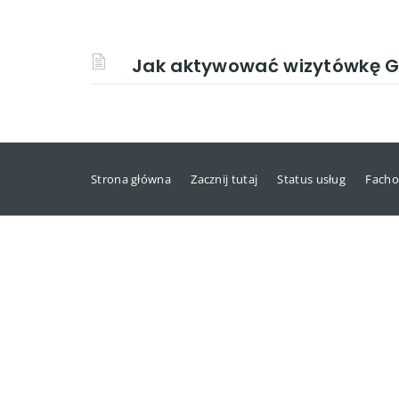
Jak aktywować wizytówkę Go
Strona główna
Zacznij tutaj
Status usług
Facho