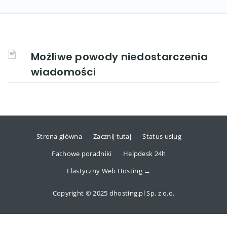
Możliwe powody niedostarczenia
wiadomości
Strona główna
Zacznij tutaj
Status usług
Fachowe poradniki
Helpdesk 24h
Elastyczny Web Hosting →
Copyright © 2025 dhosting.pl Sp. z o.o.