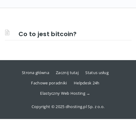
Co to jest bitcoin?
Strona główna
Zacznij tutaj
Status usług
Fachowe poradniki
Helpdesk 24h
Elastyczny Web Hosting →
Copyright © 2025 dhosting.pl Sp. z o.o.