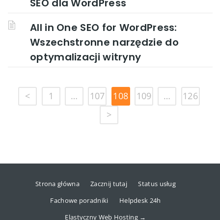
SEO dla WordPress
All in One SEO for WordPress:
Wszechstronne narzędzie do
optymalizacji witryny
<
1
…
107
108
109
…
126
>
Strona główna
Zacznij tutaj
Status usług
Fachowe poradniki
Helpdesk 24h
Elastyczny Web Hosting →