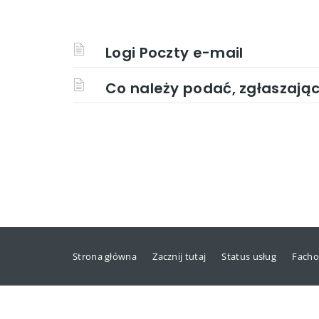
Logi Poczty e-mail
Co należy podać, zgłaszają
Strona główna
Zacznij tutaj
Status usług
Facho