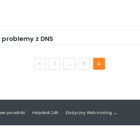
c problemy z DNS
<
1
…
3
4
we poradniki
Helpdesk 24h
Elastyczny Web Hosting →