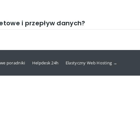
netowe i przepływ danych?
we poradniki
Helpdesk 24h
Elastyczny Web Hosting →