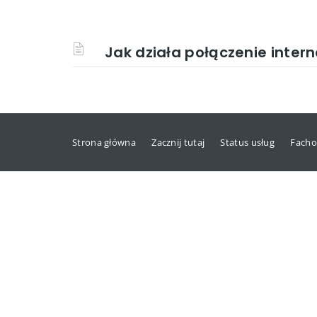
Jak działa połączenie inter
Strona główna
Zacznij tutaj
Status usług
Facho