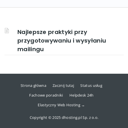
Najlepsze praktyki przy
przygotowywaniu i wysyłaniu
mailingu
Strona główna
Zacznij tutaj
Status usług
Fachowe poradniki
Helpdesk 24h
Elastyczny Web Hosting →
Copyright © 2025 dhosting.pl Sp. z o.o.