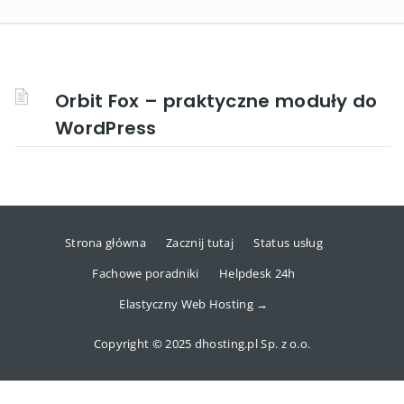
Orbit Fox – praktyczne moduły do
WordPress
Strona główna
Zacznij tutaj
Status usług
Fachowe poradniki
Helpdesk 24h
Elastyczny Web Hosting →
Copyright © 2025 dhosting.pl Sp. z o.o.