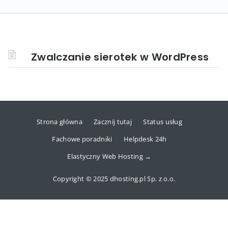
Zwalczanie sierotek w WordPress
Strona główna
Zacznij tutaj
Status usług
Fachowe poradniki
Helpdesk 24h
Elastyczny Web Hosting →
Copyright © 2025 dhosting.pl Sp. z o.o.