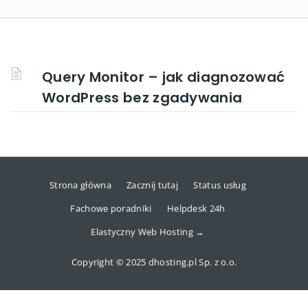
Query Monitor – jak diagnozować
WordPress bez zgadywania
Strona główna
Zacznij tutaj
Status usług
Fachowe poradniki
Helpdesk 24h
Elastyczny Web Hosting →
Copyright © 2025 dhosting.pl Sp. z o.o.