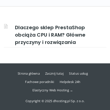
Dlaczego sklep PrestaShop
obciąża CPU i RAM? Główne
przyczyny i rozwiązania
Strona główna
Zacznij tutaj
Status usług
Fachowe poradniki
Helpdesk 24h
Elastyczny Web Hosting →
Copyright © 2025 dhosting.pl Sp. z o.o.