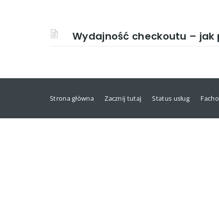
Wydajność checkoutu – jak 
Strona główna
Zacznij tutaj
Status usług
Facho