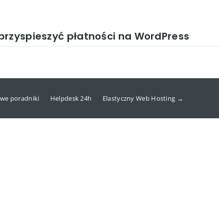
przyspieszyć płatności na WordPress
we poradniki
Helpdesk 24h
Elastyczny Web Hosting →