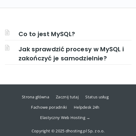
Co to jest MySQL?
Jak sprawdzić procesy w MySQL i
zakończyć je samodzielnie?
Strona główna
Zacznij tutaj
Status usług
Fachowe poradniki
Helpdesk 24h
Elastyczny Web Hosting →
Copyright © 2025 dhosting.pl Sp. z o.o.