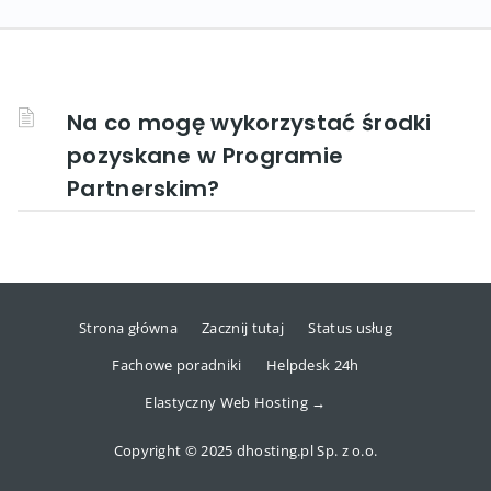
Na co mogę wykorzystać środki
pozyskane w Programie
Partnerskim?
Strona główna
Zacznij tutaj
Status usług
Fachowe poradniki
Helpdesk 24h
Elastyczny Web Hosting →
Copyright © 2025 dhosting.pl Sp. z o.o.