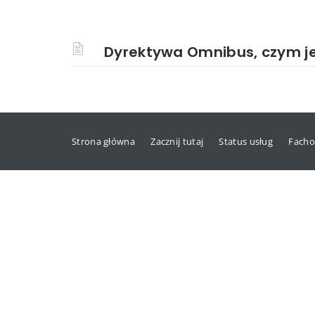
Dyrektywa Omnibus, czym j
Strona główna
Zacznij tutaj
Status usług
Facho