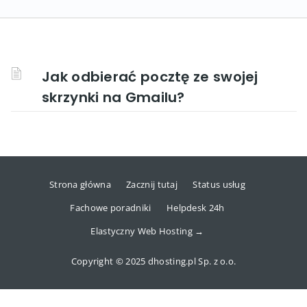
Jak odbierać pocztę ze swojej
skrzynki na Gmailu?
Strona główna
Zacznij tutaj
Status usług
Fachowe poradniki
Helpdesk 24h
Elastyczny Web Hosting →
Copyright © 2025 dhosting.pl Sp. z o.o.