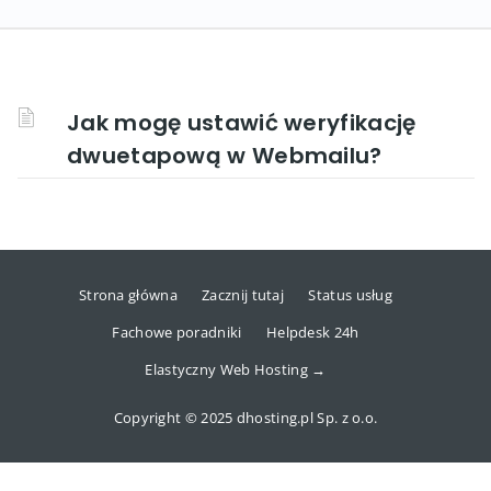
Jak mogę ustawić weryfikację
dwuetapową w Webmailu?
Strona główna
Zacznij tutaj
Status usług
Fachowe poradniki
Helpdesk 24h
Elastyczny Web Hosting →
Copyright © 2025 dhosting.pl Sp. z o.o.