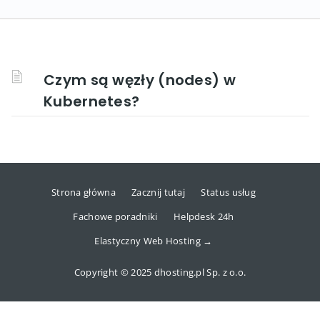
Czym są węzły (nodes) w
Kubernetes?
Strona główna
Zacznij tutaj
Status usług
Fachowe poradniki
Helpdesk 24h
Elastyczny Web Hosting →
Copyright © 2025 dhosting.pl Sp. z o.o.