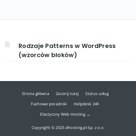
Rodzaje Patterns w WordPress
(wzorców bloków)
Strona główna
Zacznij tutaj
Status usług
Fachowe poradniki
Helpdesk 24h
Elastyczny Web Hosting →
Copyright © 2025 dhosting.pl Sp. z o.o.