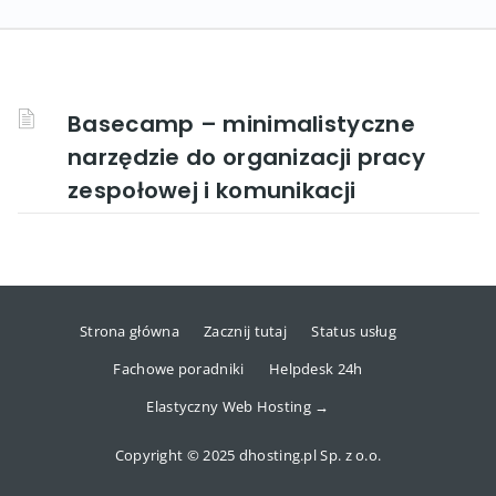
Basecamp – minimalistyczne
narzędzie do organizacji pracy
zespołowej i komunikacji
Strona główna
Zacznij tutaj
Status usług
Fachowe poradniki
Helpdesk 24h
Elastyczny Web Hosting →
Copyright © 2025 dhosting.pl Sp. z o.o.